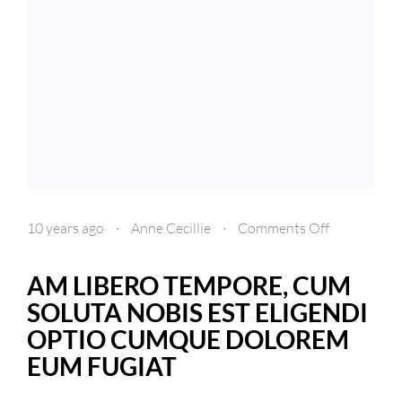
on
10 years ago
·
Anne Cecillie
·
Comments Off
Am
libero
AM LIBERO TEMPORE, CUM
tempore,
SOLUTA NOBIS EST ELIGENDI
cum
OPTIO CUMQUE DOLOREM
soluta
EUM FUGIAT
nobis