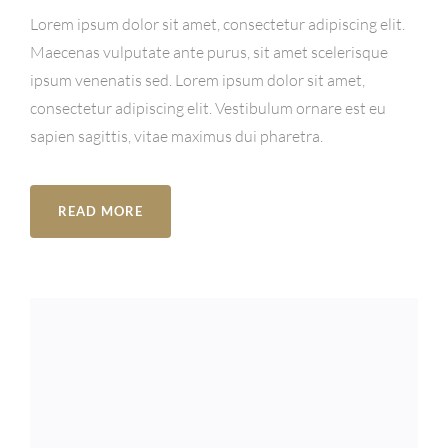
est
Lorem ipsum dolor sit amet, consectetur adipiscing elit.
eligendi
Maecenas vulputate ante purus, sit amet scelerisque
optio
ipsum venenatis sed. Lorem ipsum dolor sit amet,
cumque
consectetur adipiscing elit. Vestibulum ornare est eu
dolorem
sapien sagittis, vitae maximus dui pharetra.
eum
fugiat
READ MORE